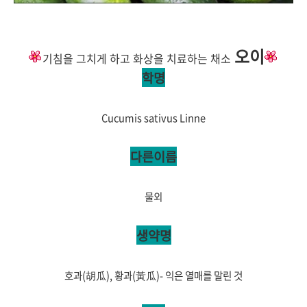
오이
기침을 그치게 하고 화상을 치료하는 채소
학명
Cucumis sativus Linne
다른이름
물외
생약명
호과(胡瓜), 황과(黃瓜)- 익은 열매를 말린 것