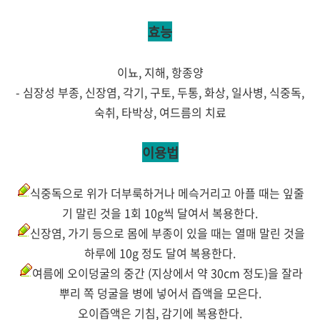
효능
이뇨, 지해, 항종양
- 심장성 부종, 신장염, 각기, 구토, 두통, 화상, 일사병, 식중독,
숙취, 타박상, 여드름의 치료
이용법
식중독으로 위가 더부룩하거나 메슥거리고 아플 때는 잎줄
기 말린 것을 1회 10g씩 달여서 복용한다.
신장염, 가기 등으로 몸에 부종이 있을 때는 열매 말린 것을
하루에 10g 정도 달여 복용한다.
여름에 오이덩굴의 중간 (지상에서 약 30cm 정도)을 잘라
뿌리 쪽 덩굴을 병에 넣어서 즙액을 모은다.
오이즙액은 기침, 감기에 복용한다.