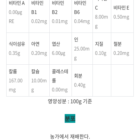
비타민 A
비타민
비타민
비타민
C
비타민 E
0.00㎍
B1
B2
B6
8.00
m
0.50
mg
RE
0.02
mg
0.01
mg
0.04
mg
g
인
식이섬유
아연
엽산
지질
철분
25.00
m
0.35g
0.20
mg
6.00㎍
0.10g
0.20
mg
g
칼륨
칼슘
콜레스테
회분
167.00
10.00
m
롤
0.40g
mg
g
0.00
mg
영양성분 : 100g 기준
분포
농가에서 재배한다.