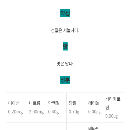
약성
성질은 서늘하다.
맛
맛은 달다.
성분
베타카로
니아신
나트륨
단백질
당질
레티놀
틴
0.20
mg
2.00
mg
0.40g
0.70g
0.00㎍
0.00㎍
비타민