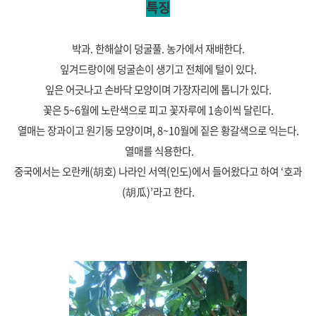
특징
박과. 한해살이 덩굴풀. 농가에서 재배한다.
잎겨드랑이에 덩굴손이 생기고 전체에 털이 있다.
잎은 어긋나고 손바닥 모양이며 가장자리에 톱니가 있다.
꽃은 5~6월에 노란색으로 피고 꽃자루에 1송이씩 달린다.
열매는 장과이고 원기둥 모양이며, 8~10월에 짙은 황갈색으로 익는다.
열매를 식용한다.
중국에서는 오란캐(胡호) 나라인 서역(인도)에서 들어왔다고 하여 ‘호과
(胡瓜
)’라고 한다.