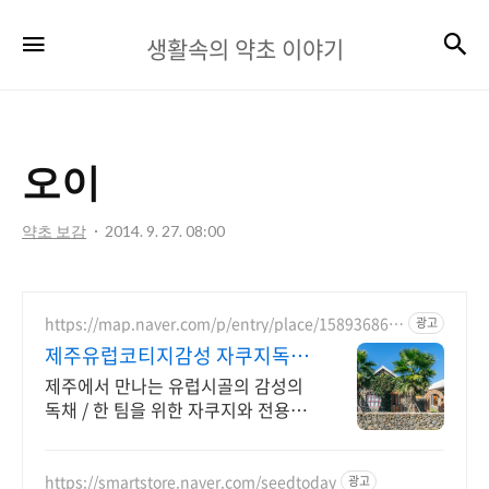
생
검
메뉴
생활속의 약초 이야기
활
속
의
오이
약
초
약초 보감
2014. 9. 27. 08:00
이
야
https://map.naver.com/p/entry/place/158936865
광고
기
6
제주유럽코티지감성 자쿠지독채
프라이빗 제주여행, 유럽감성
제주에서 만나는 유럽시골의 감성의
독채 / 한 팀을 위한 자쿠지와 전용온
실바베큐 모두 다른 다양한 유럽 감성
의 제주독채에서 즐기는 프라이빗 자
쿠지와 전용온실바베큐
https://smartstore.naver.com/seedtoday
광고