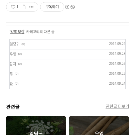
1
구독하기
'
약초 보감
' 카테고리의 다른 글
2014.09.29
일당귀
(0)
2014.09.28
우엉
(0)
2014.09.26
감자
(0)
2014.09.25
무
(0)
2014.09.24
파
(0)
관련글
관련글 더보기
일당귀
우엉