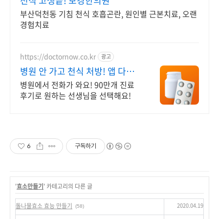
천식 고생끝! 보경한의원
부산덕천동 기침 천식 호흡곤란, 원인별 근본치료, 오랜
경험치료
https://doctornow.co.kr
광고
병원 안 가고 천식 처방! 앱 다운
로드 800만 돌파!
병원에서 전화가 와요! 90만개 진료
후기로 원하는 선생님을 선택해요!
6
구독하기
'
효소만들기
' 카테고리의 다른 글
2020.04.19
돌나물효소 효능 만들기
(58)