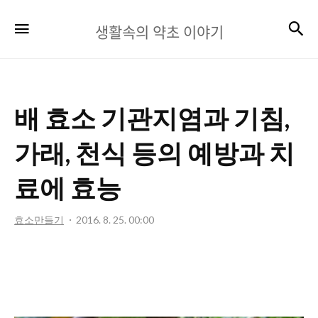
생
검
메뉴
생활속의 약초 이야기
활
속
의
배 효소 기관지염과 기침,
약
초
가래, 천식 등의 예방과 치
이
료에 효능
야
기
효소만들기
2016. 8. 25. 00:00