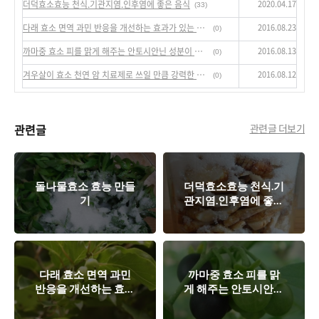
2020.04.17
더덕효소효능 천식.기관지염.인후염에 좋은 음식
(33)
2016.08.23
다래 효소 면역 과민 반응을 개선하는 효과가 있는 아토피 피부염, 비염 효과
(0)
2016.08.13
까마중 효소 피를 맑게 해주는 안토시안닌 성분이 블루베리보다 50배나 많다
(0)
2016.08.12
겨우살이 효소 천연 암 치료제로 쓰일 만큼 강력한 항암 물질
(0)
관련글
관련글 더보기
돌나물효소 효능 만들
더덕효소효능 천식.기
기
관지염.인후염에 좋은
음식
다래 효소 면역 과민
까마중 효소 피를 맑
반응을 개선하는 효과
게 해주는 안토시안닌
가 있는 아토피 피부
성분이 블루베리보다
염, 비염 효과
50배나 많다