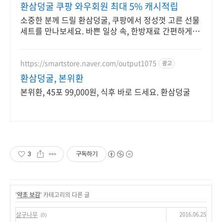
환삼덩굴 쿠팡 와우회원 최대 5% 캐시적립
소중한 분께 드릴 환삼덩굴, 쿠팡에서 정성껏 고른 선물
세트를 만나보세요. 바쁜 일상 속, 한방재료 간편하게 섭
취하며 꾸준한 습관을 만들어보세요.
https://smartstore.naver.com/output1075
광고
환삼덩굴, 본위환
본위환, 45포 99,000원, 식후 바로 드세요. 환삼덩굴
3
구독하기
'
약초 보감
' 카테고리의 다른 글
2016.06.25
살구나무
(0)