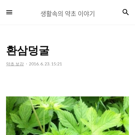
생
검
메뉴
생활속의 약초 이야기
활
속
의
환삼덩굴
약
초
약초 보감
2016. 6. 23. 15:21
이
야
기