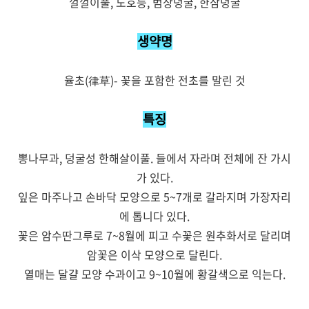
껄껄이풀, 노호등, 범상덩굴, 한삼덩굴
생약명
율초(律草)- 꽃을 포함한 전초를 말린 것
특징
뽕나무과, 덩굴성 한해살이풀. 들에서 자라며 전체에 잔 가시
가 있다.
잎은 마주나고 손바닥 모양으로 5~7개로 갈라지며 가장자리
에 톱니다 있다.
꽃은 암수딴그루로 7~8월에 피고 수꽃은 원추화서로 달리며
암꽃은 이삭 모양으로 달린다.
열매는 달걀 모양 수과이고 9~10월에 황갈색으로 익는다.