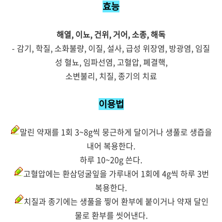
효능
해열, 이뇨, 건위, 거어, 소종, 해독
- 감기, 학질, 소화불량, 이질, 설사, 급성 위장염, 방광염, 임질
성 혈뇨, 임파선염, 고혈압, 폐결핵,
소변불리, 치질, 종기의 치료
이용법
말린 약재를 1회 3~8g씩 뭉근하게 달이거나 생풀로 생즙을
내어 복용한다.
하루 10~20g 쓴다.
고혈압에는 환삼덩굴잎을 가루내어 1회에 4g씩 하루 3번
복용한다.
치질과 종기에는 생풀을 찧어 환부에 붙이거나 약재 달인
물로 환부를 씻어낸다.