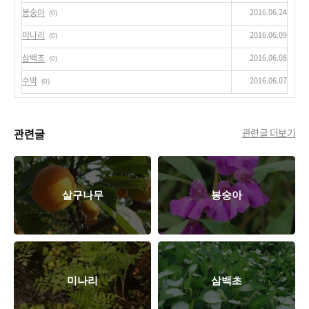
2016.06.24
봉숭아
(0)
2016.06.09
미나리
(0)
2016.06.08
삼백초
(0)
2016.06.07
수박
(0)
관련글
관련글 더보기
살구나무
봉숭아
미나리
삼백초