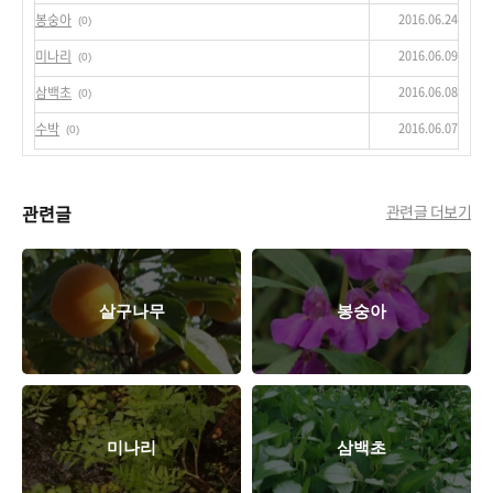
2016.06.24
봉숭아
(0)
2016.06.09
미나리
(0)
2016.06.08
삼백초
(0)
2016.06.07
수박
(0)
관련글
관련글 더보기
살구나무
봉숭아
미나리
삼백초