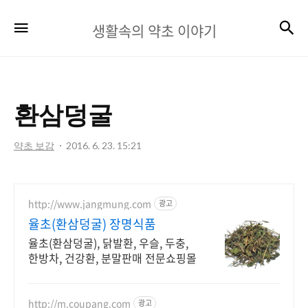
생
검
메뉴
생활속의 약초 이야기
활
속
의
환삼덩굴
약
초
약초 보감
2016. 6. 23. 15:21
이
야
http://www.jangmung.com
광고
기
율초(환삼덩굴) 장명식품
율초(환삼덩굴), 닭발환, 우슬, 두충,
한방차, 건강환, 분말판매 전문쇼핑몰
http://m.coupang.com
광고